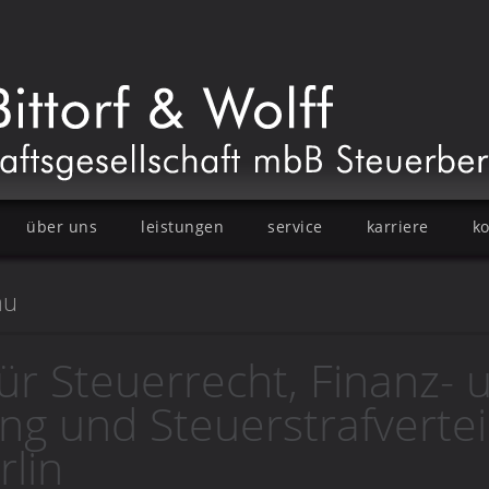
über uns
leistungen
service
karriere
ko
au
ür Steuerrecht, Finanz- 
g und Steuerstrafverte
lin