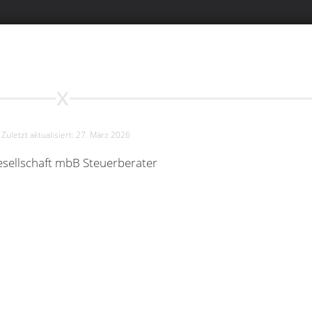
Zuletzt aktualisiert: 27. März 2026
esellschaft mbB Steuerberater