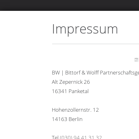
Impressum
BW | Bittorf & Wolff Partnerschaftsg
Alt Zepernick 26
16341 Panketal
Hohenzollernstr. 12
14163 Berlin
Tel
(030) 94 41 31 32