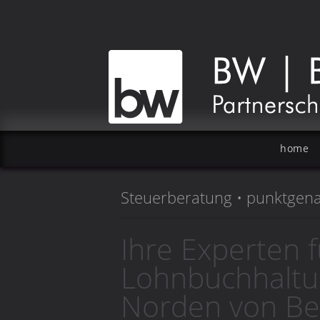
home
Steuerberatung • punktgen
Ihre Experten f
Lohnbuchhaltun
Norden von Ber