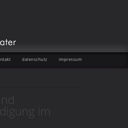
ntakt
datenschutz
impressum
und
idigung im