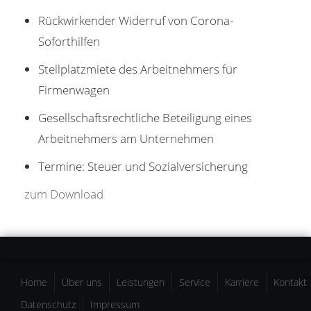
Rückwirkender Widerruf von Corona-
Soforthilfen
Stellplatzmiete des Arbeitnehmers für
Firmenwagen
Gesellschaftsrechtliche Beteiligung eines
Arbeitnehmers am Unternehmen
Termine: Steuer und Sozialversicherung
zum Download
Home
Über uns
Leistungen
Service
Karriere
Kontakt
Datenschutz
Impressum