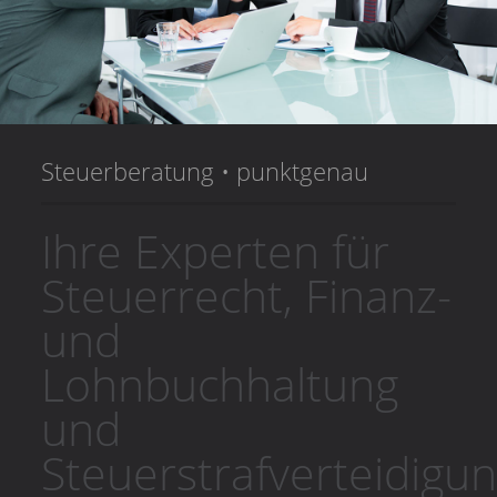
Steuerberatung • punktgenau
Ihre Experten für
Steuerrecht, Finanz-
und
Lohnbuchhaltung
und
Steuerstrafverteidigu