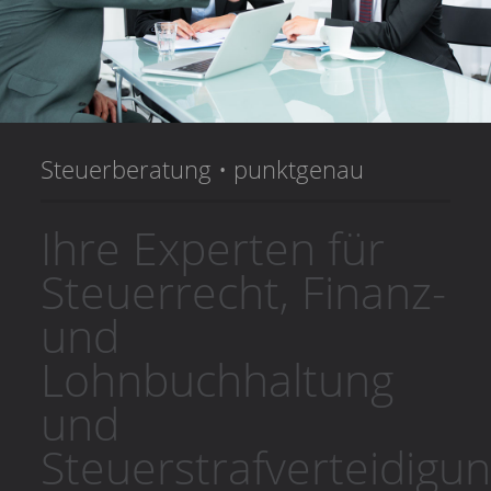
Steuerberatung • punktgenau
Ihre Experten für
Steuerrecht, Finanz-
und
Lohnbuchhaltung
und
Steuerstrafverteidigu