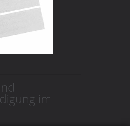
und
idigung im