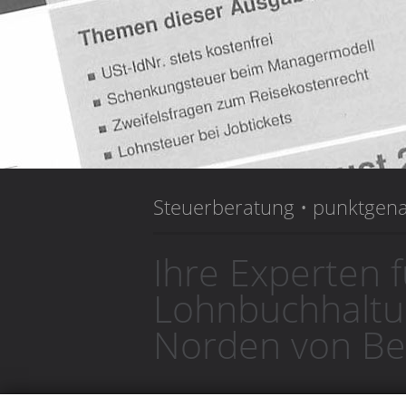
Steuerberatung • punktgen
Ihre Experten f
Lohnbuchhaltun
Norden von Ber