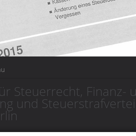
au
ür Steuerrecht, Finanz- 
g und Steuerstrafverte
lin